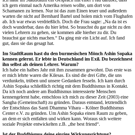
ich gern einmal nach Amerika reisen wollte, um dort von
Schamanen zu lernen. Nur ist das zum Einen teuer und außerdem
warten die nicht auf Bernhard Bartel und holen mich vom Flughafen
ab. Ich war etwas verdrießlich. Doch die Frau sagte: „Na da ist es
doch wunderbar, dass du hier lebst. So brauchst du gar nicht zu den
vielen Lehrern zu gehen, sie kommen alle hierher zu dir. Du
brauchst gar nichts machen.“ Da ging mir ein Licht auf. Ich fand
gut, dass sie das gesagt hat.
Im StadtRaum hast du den burmesischen Mönch Ashin Sopaka
kennen gelernt. Er lebte in Deutschland im Exil. Du bezeichnest
ihn selbst als deinen Lehrer. Warum?
Ich habe ein halbes Jahr mit ihm zusammen gewohnt. Das erste was
er mich lehrte waren die Kilesas. Es sind die drei Gifte, die uns
verdunkeln, trüben und unsere Gedanken fesseln. Ich kam durch
Ashin Sopaka schließlich richtig mit dem Buddhismus in Kontakt.
Da ich noch andere am Buddhismus interessierte Menschen
kennengelernt habe, entschloss ich mich zu dieser Zeit (2003) eine
Sangha (Gemeinschaft) zu gründen. Daraus entstand, letztendlich
der Entschluss das Santi Dhamma Vihara – Kölner Buddhismus
Center e.V. zu gründen. Um Ashin Sopaka einen Raum zu geben,
an dem er sich entfalten und wirken kann. Woraus sich weitere
soziale Projekte entwickelten z.B. „the best friend“.
Ist der Buddhismus deine einzige Wirkungsrichtung?