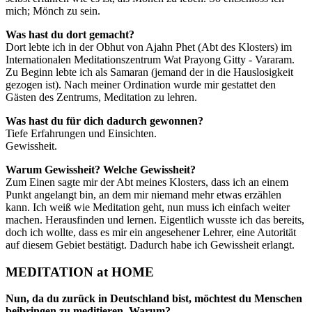
mich; Mönch zu sein.
Was hast du dort gemacht?
Dort lebte ich in der Obhut von Ajahn Phet (Abt des Klosters) im
Internationalen Meditationszentrum Wat Prayong Gitty - Vararam.
Zu Beginn lebte ich als Samaran (jemand der in die Hauslosigkeit
gezogen ist). Nach meiner Ordination wurde mir gestattet den
Gästen des Zentrums, Meditation zu lehren.
Was hast du für dich dadurch gewonnen?
Tiefe Erfahrungen und Einsichten.
Gewissheit.
Warum Gewissheit? Welche Gewissheit?
Zum Einen sagte mir der Abt meines Klosters, dass ich an einem
Punkt angelangt bin, an dem mir niemand mehr etwas erzählen
kann. Ich weiß wie Meditation geht, nun muss ich einfach weiter
machen. Herausfinden und lernen. Eigentlich wusste ich das bereits,
doch ich wollte, dass es mir ein angesehener Lehrer, eine Autorität
auf diesem Gebiet bestätigt. Dadurch habe ich Gewissheit erlangt.
MEDITATION at HOME
Nun, da du zurück in Deutschland bist, möchtest du Menschen
beibringen zu meditieren. Warum?