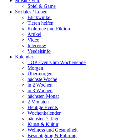
Musik / Film
Spiel & Game
Soziales / Leben
Blickwinkel
Tieren helfen
Kolumne und Fiktion
Artikel
Video
Interview
Veedelsinfo
Kalender
TOP Events am Wochenende
Morgen
Übermorgen
nächste Woche
in 2 Wochen
in 3 Wochen
nächsten Monat
2 Monaten
Heutige Events
Wochenkalender
nächsten 7 Tage
Kunst & Kultur
Wellness und Gesundheit
Besichtigung & Führung