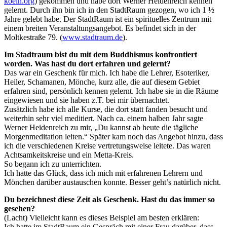
koeln.org
) gekommen und habe dort Werner Heidenreich kennen
gelernt. Durch ihn bin ich in den StadtRaum gezogen, wo ich 1 ½
Jahre gelebt habe. Der StadtRaum ist ein spirituelles Zentrum mit
einem breiten Veranstaltungsangebot. Es befindet sich in der
Moltkestraße 79. (
www.stadtraum.de
).
Im Stadtraum bist du mit dem Buddhismus konfrontiert
worden. Was hast du dort erfahren und gelernt?
Das war ein Geschenk für mich. Ich habe die Lehrer, Esoteriker,
Heiler, Schamanen, Mönche, kurz alle, die auf diesem Gebiet
erfahren sind, persönlich kennen gelernt. Ich habe sie in die Räume
eingewiesen und sie haben z.T. bei mir übernachtet.
Zusätzlich habe ich alle Kurse, die dort statt fanden besucht und
weiterhin sehr viel meditiert. Nach ca. einem halben Jahr sagte
Werner Heidenreich zu mir, „Du kannst ab heute die tägliche
Morgenmeditation leiten.“ Später kam noch das Angebot hinzu, dass
ich die verschiedenen Kreise vertretungsweise leitete. Das waren
Achtsamkeitskreise und ein Metta-Kreis.
So begann ich zu unterrichten.
Ich hatte das Glück, dass ich mich mit erfahrenen Lehrern und
Mönchen darüber austauschen konnte. Besser geht’s natürlich nicht.
Du bezeichnest diese Zeit als Geschenk. Hast du das immer so
gesehen?
(Lacht) Vielleicht kann es dieses Beispiel am besten erklären:
Ich hatte im StadtRaum ein Gespräch mit einer Frau darüber, dass