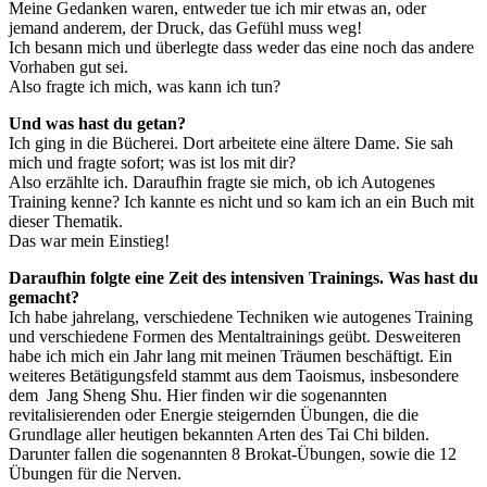
Meine Gedanken waren, entweder tue ich mir etwas an, oder
jemand anderem, der Druck, das Gefühl muss weg!
Ich besann mich und überlegte dass weder das eine noch das andere
Vorhaben gut sei.
Also fragte ich mich, was kann ich tun?
Und was hast du getan?
Ich ging in die Bücherei. Dort arbeitete eine ältere Dame. Sie sah
mich und fragte sofort; was ist los mit dir?
Also erzählte ich. Daraufhin fragte sie mich, ob ich Autogenes
Training kenne? Ich kannte es nicht und so kam ich an ein Buch mit
dieser Thematik.
Das war mein Einstieg!
Daraufhin folgte eine Zeit des intensiven Trainings. Was hast du
gemacht?
Ich habe jahrelang, verschiedene Techniken wie autogenes Training
und verschiedene Formen des Mentaltrainings geübt. Desweiteren
habe ich mich ein Jahr lang mit meinen Träumen beschäftigt. Ein
weiteres Betätigungsfeld stammt aus dem Taoismus, insbesondere
dem Jang Sheng Shu. Hier finden wir die sogenannten
revitalisierenden oder Energie steigernden Übungen, die die
Grundlage aller heutigen bekannten Arten des Tai Chi bilden.
Darunter fallen die sogenannten 8 Brokat-Übungen, sowie die 12
Übungen für die Nerven.