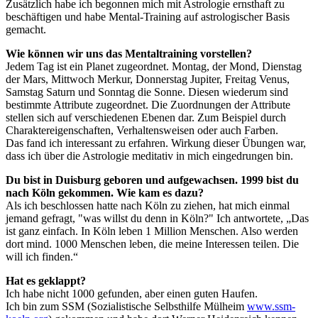
Zusätzlich habe ich begonnen mich mit Astrologie ernsthaft zu
beschäftigen und habe Mental-Training auf astrologischer Basis
gemacht.
Wie können wir uns das Mentaltraining vorstellen?
Jedem Tag ist ein Planet zugeordnet. Montag, der Mond, Dienstag
der Mars, Mittwoch Merkur, Donnerstag Jupiter, Freitag Venus,
Samstag Saturn und Sonntag die Sonne. Diesen wiederum sind
bestimmte Attribute zugeordnet. Die Zuordnungen der Attribute
stellen sich auf verschiedenen Ebenen dar. Zum Beispiel durch
Charaktereigenschaften, Verhaltensweisen oder auch Farben.
Das fand ich interessant zu erfahren. Wirkung dieser Übungen war,
dass ich über die Astrologie meditativ in mich eingedrungen bin.
Du bist in Duisburg geboren und aufgewachsen. 1999 bist du
nach Köln gekommen. Wie kam es dazu?
Als ich beschlossen hatte nach Köln zu ziehen, hat mich einmal
jemand gefragt, "was willst du denn in Köln?" Ich antwortete, „Das
ist ganz einfach. In Köln leben 1 Million Menschen. Also werden
dort mind. 1000 Menschen leben, die meine Interessen teilen. Die
will ich finden.“
Hat es geklappt?
Ich habe nicht 1000 gefunden, aber einen guten Haufen.
Ich bin zum SSM (Sozialistische Selbsthilfe Mülheim
www.ssm-