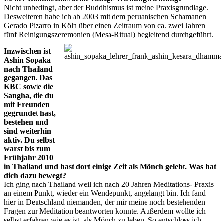
Nicht unbedingt, aber der Buddhismus ist meine Praxisgrundlage.
Desweiteren habe ich ab 2003 mit dem peruanischen Schamanen
Gerado Pizarro in Köln über einen Zeitraum von ca. zwei Jahren
fünf Reinigungszeremonien (Mesa-Ritual) begleitend durchgeführt.
Inzwischen ist
Ashin Sopaka
nach Thailand
gegangen. Das
KBC sowie die
Sangha, die du
mit Freunden
gegründet hast,
bestehen und
sind weiterhin
aktiv. Du selbst
warst bis zum
Frühjahr 2010
in Thailand und hast dort einige Zeit als Mönch gelebt. Was hat
dich dazu bewegt?
Ich ging nach Thailand weil ich nach 20 Jahren Meditations- Praxis
an einem Punkt, wieder ein Wendepunkt, angelangt bin. Ich fand
hier in Deutschland niemanden, der mir meine noch bestehenden
Fragen zur Meditation beantworten konnte. Außerdem wollte ich
selbst erfahren wie es ist, als Mönch zu leben. So entschloss ich