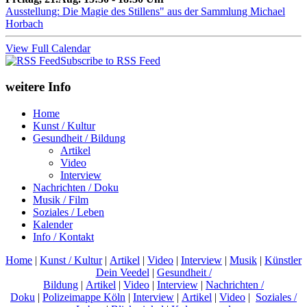
Ausstellung: Die Magie des Stillens" aus der Sammlung Michael
Horbach
View Full Calendar
Subscribe to RSS Feed
weitere Info
Home
Kunst / Kultur
Gesundheit / Bildung
Artikel
Video
Interview
Nachrichten / Doku
Musik / Film
Soziales / Leben
Kalender
Info / Kontakt
Home
|
Kunst / Kultur
|
Artikel
|
Video
|
Interview
|
Musik
|
Künstler
Dein Veedel
|
Gesundheit /
Bildung
|
Artikel
|
Video
|
Interview
|
Nachrichten /
Doku
|
Polizeimappe Köln
|
Interview
|
Artikel
|
Video
|
Soziales /