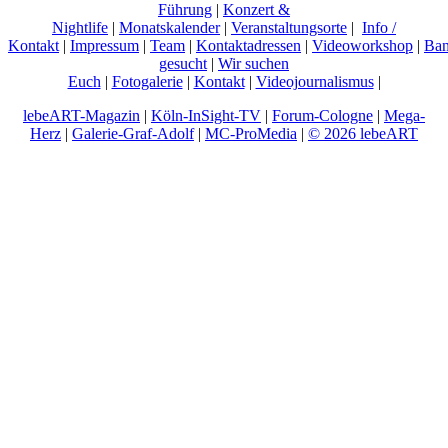
Führung
|
Konzert &
Nightlife
|
Monatskalender
|
Veranstaltungsorte
|
Info /
Kontakt
|
Impressum
|
Team
|
Kontaktadressen
|
Videoworkshop
|
Ban
gesucht
|
Wir suchen
Euch
|
Fotogalerie
|
Kontakt
|
Videojournalismus
|
lebeART-Magazin
|
Köln-InSight-TV
|
Forum-Cologne
|
Mega-
Herz
|
Galerie-Graf-Adolf
|
MC-ProMedia
|
© 2026 lebeART