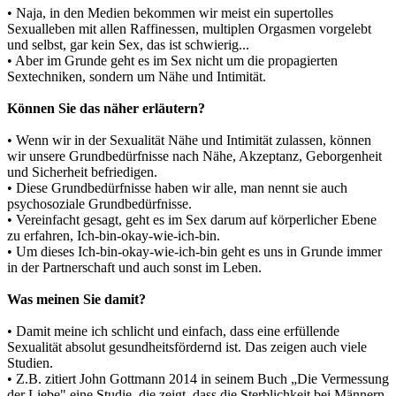
• Naja, in den Medien bekommen wir meist ein supertolles
Sexualleben mit allen Raffinessen, multiplen Orgasmen vorgelebt
und selbst, gar kein Sex, das ist schwierig...
• Aber im Grunde geht es im Sex nicht um die propagierten
Sextechniken, sondern um Nähe und Intimität.
Können Sie das näher erläutern?
• Wenn wir in der Sexualität Nähe und Intimität zulassen, können
wir unsere Grundbedürfnisse nach Nähe, Akzeptanz, Geborgenheit
und Sicherheit befriedigen.
• Diese Grundbedürfnisse haben wir alle, man nennt sie auch
psychosoziale Grundbedürfnisse.
• Vereinfacht gesagt, geht es im Sex darum auf körperlicher Ebene
zu erfahren, Ich-bin-okay-wie-ich-bin.
• Um dieses Ich-bin-okay-wie-ich-bin geht es uns in Grunde immer
in der Partnerschaft und auch sonst im Leben.
Was meinen Sie damit?
• Damit meine ich schlicht und einfach, dass eine erfüllende
Sexualität absolut gesundheitsfördernd ist. Das zeigen auch viele
Studien.
• Z.B. zitiert John Gottmann 2014 in seinem Buch „Die Vermessung
der Liebe" eine Studie, die zeigt, dass die Sterblichkeit bei Männern