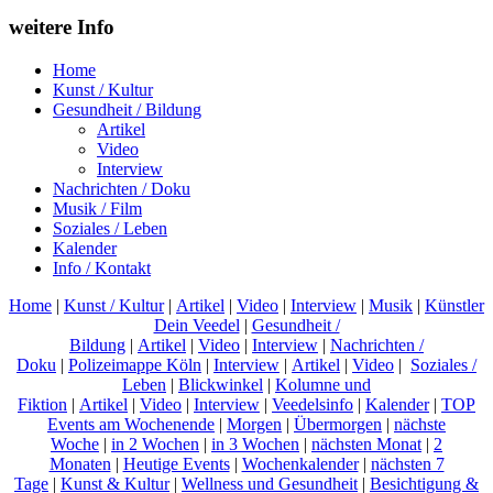
weitere Info
Home
Kunst / Kultur
Gesundheit / Bildung
Artikel
Video
Interview
Nachrichten / Doku
Musik / Film
Soziales / Leben
Kalender
Info / Kontakt
Home
|
Kunst / Kultur
|
Artikel
|
Video
|
Interview
|
Musik
|
Künstler
Dein Veedel
|
Gesundheit /
Bildung
|
Artikel
|
Video
|
Interview
|
Nachrichten /
Doku
|
Polizeimappe Köln
|
Interview
|
Artikel
|
Video
|
Soziales /
Leben
|
Blickwinkel
|
Kolumne und
Fiktion
|
Artikel
|
Video
|
Interview
|
Veedelsinfo
|
Kalender
|
TOP
Events am Wochenende
|
Morgen
|
Übermorgen
|
nächste
Woche
|
in 2 Wochen
|
in 3 Wochen
|
nächsten Monat
|
2
Monaten
|
Heutige Events
|
Wochenkalender
|
nächsten 7
Tage
|
Kunst & Kultur
|
Wellness und Gesundheit
|
Besichtigung &