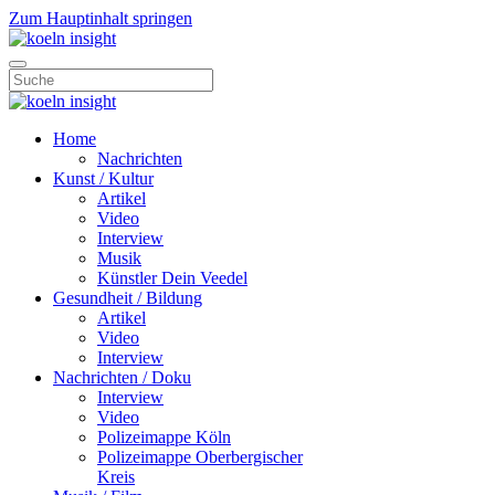
Zum Hauptinhalt springen
Home
Nachrichten
Kunst / Kultur
Artikel
Video
Interview
Musik
Künstler Dein Veedel
Gesundheit / Bildung
Artikel
Video
Interview
Nachrichten / Doku
Interview
Video
Polizeimappe Köln
Polizeimappe Oberbergischer
Kreis