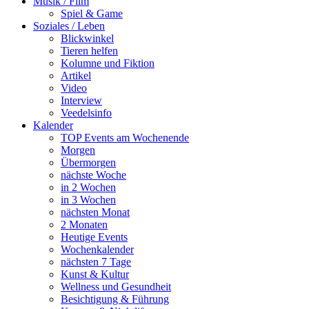
Musik / Film
Spiel & Game
Soziales / Leben
Blickwinkel
Tieren helfen
Kolumne und Fiktion
Artikel
Video
Interview
Veedelsinfo
Kalender
TOP Events am Wochenende
Morgen
Übermorgen
nächste Woche
in 2 Wochen
in 3 Wochen
nächsten Monat
2 Monaten
Heutige Events
Wochenkalender
nächsten 7 Tage
Kunst & Kultur
Wellness und Gesundheit
Besichtigung & Führung