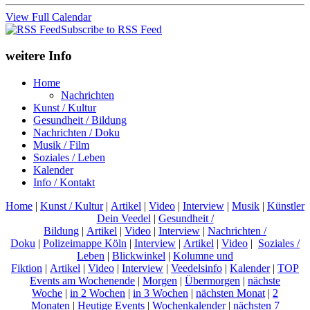
View Full Calendar
Subscribe to RSS Feed
weitere Info
Home
Nachrichten
Kunst / Kultur
Gesundheit / Bildung
Nachrichten / Doku
Musik / Film
Soziales / Leben
Kalender
Info / Kontakt
Home
|
Kunst / Kultur
|
Artikel
|
Video
|
Interview
|
Musik
|
Künstler
Dein Veedel
|
Gesundheit /
Bildung
|
Artikel
|
Video
|
Interview
|
Nachrichten /
Doku
|
Polizeimappe Köln
|
Interview
|
Artikel
|
Video
|
Soziales /
Leben
|
Blickwinkel
|
Kolumne und
Fiktion
|
Artikel
|
Video
|
Interview
|
Veedelsinfo
|
Kalender
|
TOP
Events am Wochenende
|
Morgen
|
Übermorgen
|
nächste
Woche
|
in 2 Wochen
|
in 3 Wochen
|
nächsten Monat
|
2
Monaten
|
Heutige Events
|
Wochenkalender
|
nächsten 7