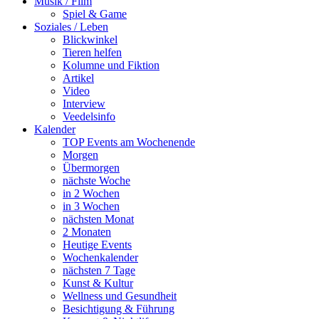
Musik / Film
Spiel & Game
Soziales / Leben
Blickwinkel
Tieren helfen
Kolumne und Fiktion
Artikel
Video
Interview
Veedelsinfo
Kalender
TOP Events am Wochenende
Morgen
Übermorgen
nächste Woche
in 2 Wochen
in 3 Wochen
nächsten Monat
2 Monaten
Heutige Events
Wochenkalender
nächsten 7 Tage
Kunst & Kultur
Wellness und Gesundheit
Besichtigung & Führung