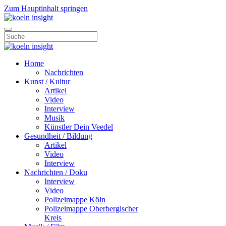
Zum Hauptinhalt springen
Home
Nachrichten
Kunst / Kultur
Artikel
Video
Interview
Musik
Künstler Dein Veedel
Gesundheit / Bildung
Artikel
Video
Interview
Nachrichten / Doku
Interview
Video
Polizeimappe Köln
Polizeimappe Oberbergischer
Kreis