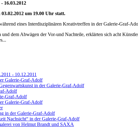
 - 16.03.2012
 03.02.2012 um 19.00 Uhr statt.
hrend eines Interdisziplinären Kreativtreffen in der Galerie-Graf-Ado
und dem Abwägen der Vor-und Nachteile, erklärten sich acht Künstler ber
s...
.2011 - 10.12.2011
 Galerie-Graf-Adolf
egenwartskunst in der Galerie-Graf-Adolf
raf-Adolf
rie-Graf-Adolf
er Galerie-Graf-Adolf
er
g in der Galerie-Graf-Adolf
it Nachsicht“ in der Galerie-Graf-Adolf
alerei von Helmut Brandt und SAXA