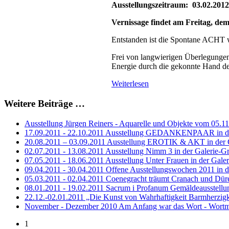
Ausstellungszeitraum: 03.02.2012
Vernissage findet am Freitag, dem
Entstanden ist die Spontane ACHT wä
Frei von langwierigen Überlegungen 
Energie durch die gekonnte Hand de
Weiterlesen
Weitere Beiträge …
Ausstellung Jürgen Reiners - Aquarelle und Objekte vom 05.11
17.09.2011 - 22.10.2011 Ausstellung GEDANKENPAAR in der
20.08.2011 – 03.09.2011 Ausstellung EROTIK & AKT in der G
02.07.2011 - 13.08.2011 Ausstellung Nimm 3 in der Galerie-G
07.05.2011 - 18.06.2011 Ausstellung Unter Frauen in der Gale
09.04.2011 - 30.04.2011 Offene Ausstellungswochen 2011 in d
05.03.2011 - 02.04.2011 Coenegracht träumt Cranach und Dür
08.01.2011 - 19.02.2011 Sacrum i Profanum Gemäldeausstellun
22.12.-02.01.2011 „Die Kunst von Wahrhaftigkeit Barmherzigke
November - Dezember 2010 Am Anfang war das Wort - Wortm
1