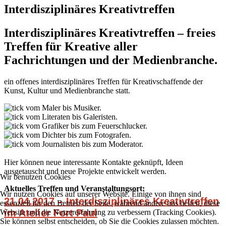
Interdisziplinäres Kreativtreffen
Interdisziplinäres Kreativtreffen – freies
Treffen für Kreative aller
Fachrichtungen und der Medienbranche.
ein offenes interdisziplinäres Treffen für Kreativschaffende der
Kunst, Kultur und Medienbranche statt.
vom Maler bis Musiker.
vom Literaten bis Galeristen.
vom Grafiker bis zum Feuerschlucker.
vom Dichter bis zum Fotografen.
vom Journalisten bis zum Moderator.
Hier können neue interessante Kontakte geknüpft, Ideen
ausgetauscht und neue Projekte entwickelt werden.
Wir benutzen Cookies
Aktuelles Treffen und
Veran
staltungsort:
Wir nutzen Cookies auf unserer Website. Einige von ihnen sind
21.04.2017 – Interdisziplinäres Kreativtreffen
essenziell für den Betrieb der Seite, während andere uns helfen, diese
im Atelier Fort Paul
Website und die Nutzererfahrung zu verbessern (Tracking Cookies).
Sie können selbst entscheiden, ob Sie die Cookies zulassen möchten.