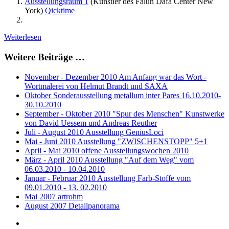
Ausstellungsraum 1
(Künstler des Falun Dafa Center New
York)
Qicktime
Weiterlesen
Weitere Beiträge …
November - Dezember 2010 Am Anfang war das Wort -
Wortmalerei von Helmut Brandt und SAXA
Oktober Sonderausstellung metallum inter Pares 16.10.2010-
30.10.2010
September - Oktober 2010 "Spur des Menschen" Kunstwerke
von David Uessem und Andreas Reuther
Juli - August 2010 Ausstellung GeniusLoci
Mai - Juni 2010 Ausstellung "ZWISCHENSTOPP" 5+1
April - Mai 2010 offene Ausstellungswochen 2010
März - April 2010 Ausstellung "Auf dem Weg" vom
06.03.2010 - 10.04.2010
Januar - Februar 2010 Ausstellung Farb-Stoffe vom
09.01.2010 - 13. 02.2010
Mai 2007 artrohm
August 2007 Detailpanorama