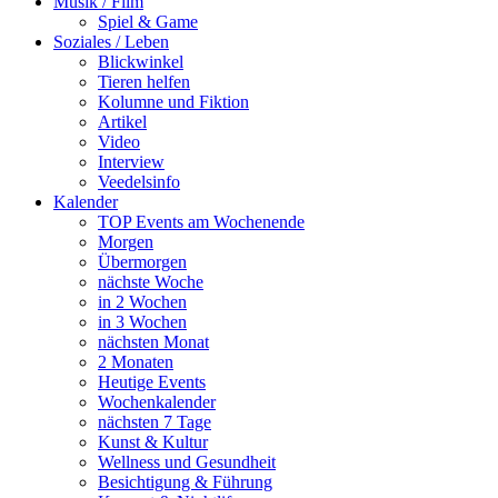
Musik / Film
Spiel & Game
Soziales / Leben
Blickwinkel
Tieren helfen
Kolumne und Fiktion
Artikel
Video
Interview
Veedelsinfo
Kalender
TOP Events am Wochenende
Morgen
Übermorgen
nächste Woche
in 2 Wochen
in 3 Wochen
nächsten Monat
2 Monaten
Heutige Events
Wochenkalender
nächsten 7 Tage
Kunst & Kultur
Wellness und Gesundheit
Besichtigung & Führung