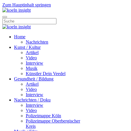
Zum Hauptinhalt springen
Home
Nachrichten
Kunst / Kultur
Artikel
Video
Interview
Musik
Künstler Dein Veedel
Gesundheit / Bildung
Artikel
Video
Interview
Nachrichten / Doku
Interview
Video
Polizeimappe Köln
Polizeimappe Oberbergischer
Kreis