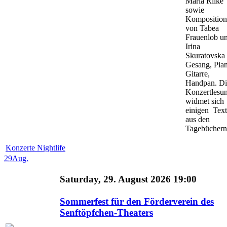
Maria Rilke
sowie
Kompositio
von Tabea
Frauenlob u
Irina
Skuratovska 
Gesang, Pia
Gitarre,
Handpan. Di
Konzertlesu
widmet sich
einigen Tex
aus den
Tagebüchern 
Konzerte Nightlife
29
Aug.
Saturday, 29. August 2026 19:00
Sommerfest für den Förderverein des
Senftöpfchen-Theaters