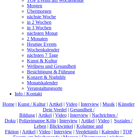
TOP Events am Wochenende
Morgen
Übermorgen
nächste Woche
in 2 Wochen
in 3 Wochen
nächsten Monat
2 Monaten
Heutige Events
Wochenkalender
nächsten 7 Tage
Kunst & Kultur
Wellness und Gesundheit
Besichtigung & Führung
Konzert & Nightlife
Monatskalender
Veranstaltungsorte
Info / Kontakt
Home
|
Kunst / Kultur
|
Artikel
|
Video
|
Interview
|
Musik
|
Künstler
Dein Veedel
|
Gesundheit /
Bildung
|
Artikel
|
Video
|
Interview
|
Nachrichten /
Doku
|
Polizeimappe Köln
|
Interview
|
Artikel
|
Video
|
Soziales /
Leben
|
Blickwinkel
|
Kolumne und
Fiktion
|
Artikel
|
Video
|
Interview
|
Veedelsinfo
|
Kalender
|
TOP