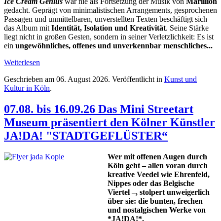
Ice Cream Genius
war nie als Fortsetzung der Musik von
Marillion
gedacht. Geprägt von minimalistischen Arrangements, gesprochenen
Passagen und unmittelbaren, unverstellten Texten beschäftigt sich
das Album mit
Identität, Isolation und Kreativität
. Seine Stärke
liegt nicht in großen Gesten, sondern in seiner Verletzlichkeit: Es ist
ein
ungewöhnliches, offenes und unverkennbar menschliches...
Weiterlesen
Geschrieben am
06. August 2026
. Veröffentlicht in
Kunst und
Kultur in Köln
.
07.08. bis 16.09.26 Das Mini Streetart
Museum präsentiert den Kölner Künstler
JA!DA! "STADTGEFLÜSTER“
Wer mit offenen Augen durch
Köln geht – allen voran durch
kreative Veedel wie Ehrenfeld,
Nippes oder das Belgische
Viertel –, stolpert unweigerlich
über sie: die bunten, frechen
und nostalgischen Werke von
*JA!DA!*.