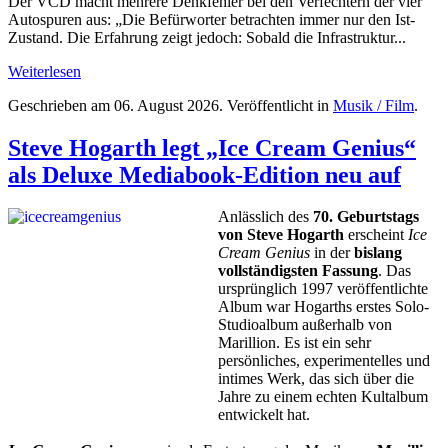
Der VCD macht mehrere Denkfehler bei den Verfechtern der vier
Autospuren aus: „Die Befürworter betrachten immer nur den Ist-
Zustand. Die Erfahrung zeigt jedoch: Sobald die Infrastruktur...
Weiterlesen
Geschrieben am
06. August 2026
. Veröffentlicht in
Musik / Film
.
Steve Hogarth legt „Ice Cream Genius“
als Deluxe Mediabook-Edition neu auf
Anlässlich des
70. Geburtstags
von Steve Hogarth
erscheint
Ice
Cream Genius
in der
bislang
vollständigsten Fassung
. Das
ursprünglich 1997 veröffentlichte
Album war Hogarths erstes Solo-
Studioalbum außerhalb von
Marillion. Es ist ein sehr
persönliches, experimentelles und
intimes Werk, das sich über die
Jahre zu einem echten Kultalbum
entwickelt hat.