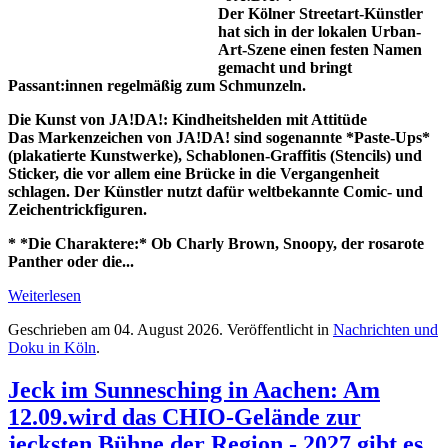
Der Kölner Streetart-Künstler
hat sich in der lokalen Urban-
Art-Szene einen festen Namen
gemacht und bringt
Passant:innen regelmäßig zum Schmunzeln.
Die Kunst von JA!DA!: Kindheitshelden mit Attitüde
Das Markenzeichen von JA!DA! sind sogenannte *Paste-Ups*
(plakatierte Kunstwerke), Schablonen-Graffitis (Stencils) und
Sticker, die vor allem eine Brücke in die Vergangenheit
schlagen. Der Künstler nutzt dafür weltbekannte Comic- und
Zeichentrickfiguren.
* *Die Charaktere:* Ob Charly Brown, Snoopy, der rosarote
Panther oder die...
Weiterlesen
Geschrieben am
04. August 2026
. Veröffentlicht in
Nachrichten und
Doku in Köln
.
Jeck im Sunnesching in Aachen: Am
12.09.wird das CHIO-Gelände zur
jecksten Bühne der Region - 2027 gibt es