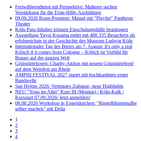
Freiwilligendienst mit Perspektive: Malteser suchen
Verstärkung für die Erste-Hilfe-Ausbildung
09.09.2026 Bonn-Premiere: Masud mit "Playlist" Pantheon
Theater
Köln-Pass-Inhaber können Einschulungshilfe beantragen
Ausstellung Yayoi Kusama endet mit 480.335 Besuchern als
erfolgreichste in der Geschichte des Museum Ludwig Köln
Internationaler Tag des Bieres am 7. August: It's only a real
Kölsch if it comes from Cologne – Kölsch ist Vorbild für
Brauer auf der ganzen Welt
Grüngürtelrosen: Charity-Aktion mit neuem Grüngürtelrosé
auf dem Weinfest am Rhein
AMPHI FESTIVAL 2027 startet mit hochkarätiger erster
Bandwelle
San Hejmo 2026: Vertrautes Zuhause, neue Highlights
NEU "Yoga im Alter" Kurs III (Montag) / Köln-Kalk /
Kursstart 07.09.2026/ Jetzt anmelden!
08.08.2026 Workshop in Engelskirchen: "Ringelblumensalbe
selber machen" mit Delia
1
2
3
4