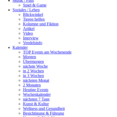
Musik / Film
Spiel & Game
Soziales / Leben
Blickwinkel
Tieren helfen
Kolumne und Fiktion
Artikel
Video
Interview
Veedelsinfo
Kalender
TOP Events am Wochenende
Morgen
Übermorgen
nächste Woche
in 2 Wochen
in 3 Wochen
nächsten Monat
2 Monaten
Heutige Events
Wochenkalender
nächsten 7 Tage
Kunst & Kultur
Wellness und Gesundheit
Besichtigung & Führung