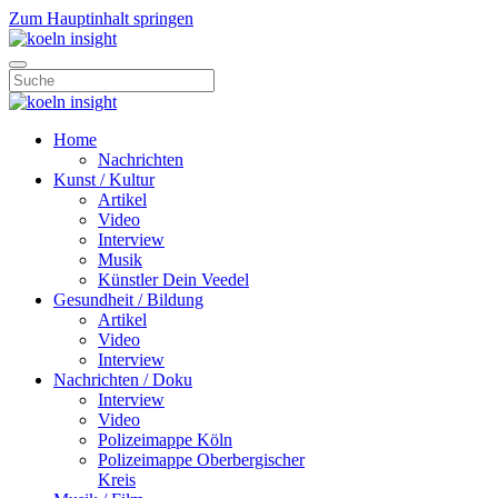
Zum Hauptinhalt springen
Home
Nachrichten
Kunst / Kultur
Artikel
Video
Interview
Musik
Künstler Dein Veedel
Gesundheit / Bildung
Artikel
Video
Interview
Nachrichten / Doku
Interview
Video
Polizeimappe Köln
Polizeimappe Oberbergischer
Kreis