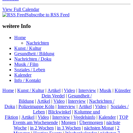
View Full Calendar
Subscribe to RSS Feed
weitere Info
Home
Nachrichten
Kunst / Kultur
Gesundheit / Bildung
Nachrichten / Doku
Musik / Film
Soziales / Leben
Kalender
Info / Kontakt
Home
|
Kunst / Kultur
|
Artikel
|
Video
|
Interview
|
Musik
|
Künstler
Dein Veedel
|
Gesundheit /
Bildung
|
Artikel
|
Video
|
Interview
|
Nachrichten /
Doku
|
Polizeimappe Köln
|
Interview
|
Artikel
|
Video
|
Soziales /
Leben
|
Blickwinkel
|
Kolumne und
Fiktion
|
Artikel
|
Video
|
Interview
|
Veedelsinfo
|
Kalender
|
TOP
Events am Wochenende
|
Morgen
|
Übermorgen
|
nächste
Woche
|
in 2 Wochen
|
in 3 Wochen
|
nächsten Monat
|
2