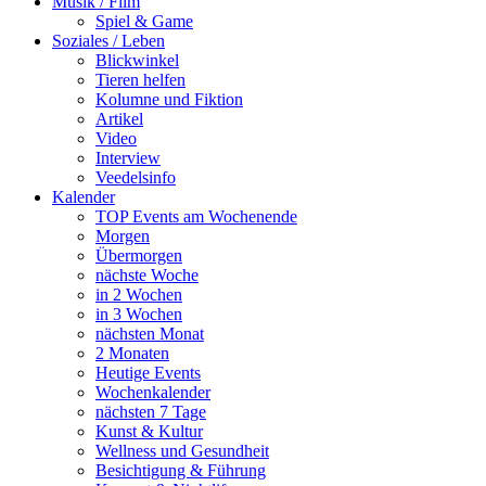
Musik / Film
Spiel & Game
Soziales / Leben
Blickwinkel
Tieren helfen
Kolumne und Fiktion
Artikel
Video
Interview
Veedelsinfo
Kalender
TOP Events am Wochenende
Morgen
Übermorgen
nächste Woche
in 2 Wochen
in 3 Wochen
nächsten Monat
2 Monaten
Heutige Events
Wochenkalender
nächsten 7 Tage
Kunst & Kultur
Wellness und Gesundheit
Besichtigung & Führung