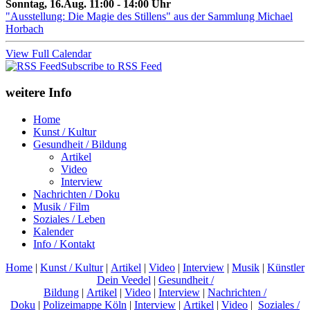
Sonntag, 16.Aug. 11:00 - 14:00 Uhr
"Ausstellung: Die Magie des Stillens" aus der Sammlung Michael
Horbach
View Full Calendar
Subscribe to RSS Feed
weitere Info
Home
Kunst / Kultur
Gesundheit / Bildung
Artikel
Video
Interview
Nachrichten / Doku
Musik / Film
Soziales / Leben
Kalender
Info / Kontakt
Home
|
Kunst / Kultur
|
Artikel
|
Video
|
Interview
|
Musik
|
Künstler
Dein Veedel
|
Gesundheit /
Bildung
|
Artikel
|
Video
|
Interview
|
Nachrichten /
Doku
|
Polizeimappe Köln
|
Interview
|
Artikel
|
Video
|
Soziales /