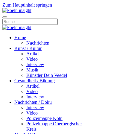
Zum Hauptinhalt springen
Home
Nachrichten
Kunst / Kultur
Artikel
Video
Interview
Musik
Künstler Dein Veedel
Gesundheit / Bildung
Artikel
Video
Interview
Nachrichten / Doku
Interview
Video
Polizeimappe Köln
Polizeimappe Oberbergischer
Kreis