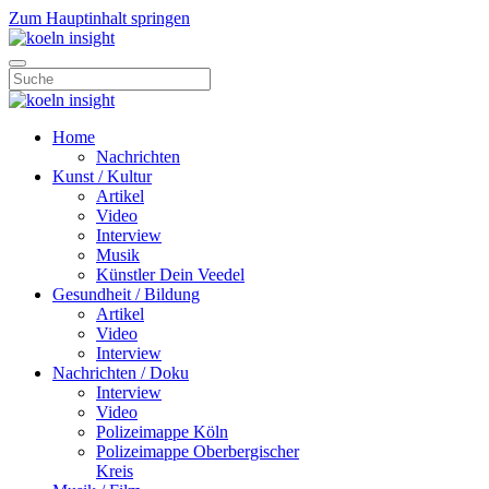
Zum Hauptinhalt springen
Home
Nachrichten
Kunst / Kultur
Artikel
Video
Interview
Musik
Künstler Dein Veedel
Gesundheit / Bildung
Artikel
Video
Interview
Nachrichten / Doku
Interview
Video
Polizeimappe Köln
Polizeimappe Oberbergischer
Kreis