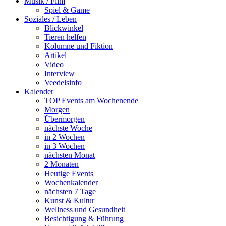
Musik / Film
Spiel & Game
Soziales / Leben
Blickwinkel
Tieren helfen
Kolumne und Fiktion
Artikel
Video
Interview
Veedelsinfo
Kalender
TOP Events am Wochenende
Morgen
Übermorgen
nächste Woche
in 2 Wochen
in 3 Wochen
nächsten Monat
2 Monaten
Heutige Events
Wochenkalender
nächsten 7 Tage
Kunst & Kultur
Wellness und Gesundheit
Besichtigung & Führung