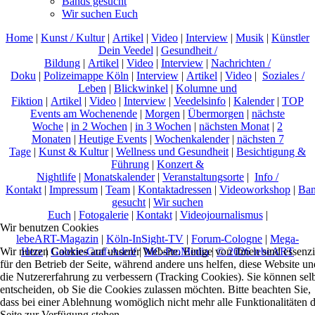
Bands gesucht
Wir suchen Euch
Home
|
Kunst / Kultur
|
Artikel
|
Video
|
Interview
|
Musik
|
Künstler
Dein Veedel
|
Gesundheit /
Bildung
|
Artikel
|
Video
|
Interview
|
Nachrichten /
Doku
|
Polizeimappe Köln
|
Interview
|
Artikel
|
Video
|
Soziales /
Leben
|
Blickwinkel
|
Kolumne und
Fiktion
|
Artikel
|
Video
|
Interview
|
Veedelsinfo
|
Kalender
|
TOP
Events am Wochenende
|
Morgen
|
Übermorgen
|
nächste
Woche
|
in 2 Wochen
|
in 3 Wochen
|
nächsten Monat
|
2
Monaten
|
Heutige Events
|
Wochenkalender
|
nächsten 7
Tage
|
Kunst & Kultur
|
Wellness und Gesundheit
|
Besichtigung &
Führung
|
Konzert &
Nightlife
|
Monatskalender
|
Veranstaltungsorte
|
Info /
Kontakt
|
Impressum
|
Team
|
Kontaktadressen
|
Videoworkshop
|
Ban
gesucht
|
Wir suchen
Euch
|
Fotogalerie
|
Kontakt
|
Videojournalismus
|
Wir benutzen Cookies
lebeART-Magazin
|
Köln-InSight-TV
|
Forum-Cologne
|
Mega-
Herz
|
Galerie-Graf-Adolf
|
MC-ProMedia
|
© 2026 lebeART
Wir nutzen Cookies auf unserer Website. Einige von ihnen sind essenzi
für den Betrieb der Seite, während andere uns helfen, diese Website un
die Nutzererfahrung zu verbessern (Tracking Cookies). Sie können sel
entscheiden, ob Sie die Cookies zulassen möchten. Bitte beachten Sie,
dass bei einer Ablehnung womöglich nicht mehr alle Funktionalitäten 
Seite zur Verfügung stehen.