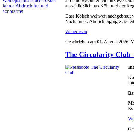
auf eine Besonderheit hinzuweisen: 
ausschließlich aus Köln und der Regio
Dass Kölsch weltweit nachgebraut wir
Nachahmer. Ähnlich erging es bereit
Weiterlesen
Geschrieben am
01. August 2026
. V
The Circularity Club
In
Kö
Int
Re
Ma
Es 
Wei
Ge