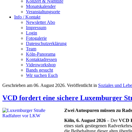
Konzert & Nightlife
Monatskalender
Veranstaltungsorte
Info / Kontakt
Newsletter Abo
Impressum
Login
Fotogalerie
Datenschutzerklärung
Team
Köln-Panorama
Kontaktadressen
Videoworkshop
Bands gesucht
Wir suchen Euch
Geschrieben am
06. August 2026
. Veröffentlicht in
Soziales und Leb
VCD fordert eine sichere Luxemburger St
Zwei Autospuren müssen zu Rad
Köln, 6. August 2026
– Der
VCD 
eines stark gestiegenen Radverkehrsa
die Beibehaltung dieser alten überd