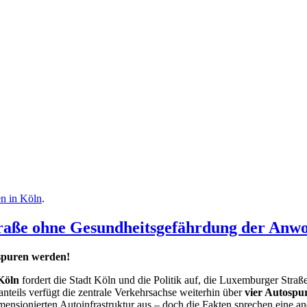
en in Köln
.
raße ohne Gesundheitsgefährdung der Anw
spuren werden!
Köln
fordert die Stadt Köln und die Politik auf, die Luxemburger Straße
nteils verfügt die zentrale Verkehrsachse weiterhin über
vier Autospu
imensionierten Autoinfrastruktur aus – doch die Fakten sprechen eine a