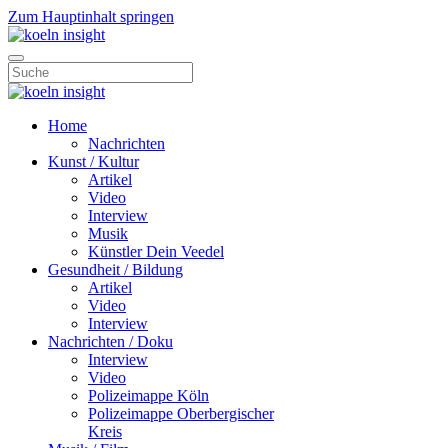
Zum Hauptinhalt springen
Home
Nachrichten
Kunst / Kultur
Artikel
Video
Interview
Musik
Künstler Dein Veedel
Gesundheit / Bildung
Artikel
Video
Interview
Nachrichten / Doku
Interview
Video
Polizeimappe Köln
Polizeimappe Oberbergischer
Kreis