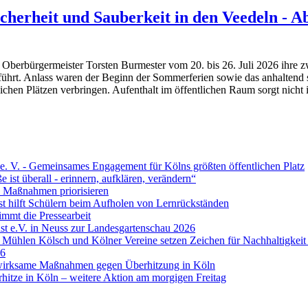
icherheit und Sauberkeit in den Veedeln - 
on Oberbürgermeister Torsten Burmester vom 20. bis 26. Juli 2026 ihre
ührt. Anlass waren der Beginn der Sommerferien sowie das anhaltend s
lichen Plätzen verbringen. Aufenthalt im öffentlichen Raum sorgt nicht
. V. - Gemeinsames Engagement für Kölns größten öffentlichen Platz
 ist überall - erinnern, aufklären, verändern“
e Maßnahmen priorisieren
t hilft Schülern beim Aufholen von Lernrückständen
mmt die Pressearbeit
t e.V. in Neuss zur Landesgartenschau 2026
Mühlen Kölsch und Kölner Vereine setzen Zeichen für Nachhaltigkeit 
26
t wirksame Maßnahmen gegen Überhitzung in Köln
hitze in Köln – weitere Aktion am morgigen Freitag