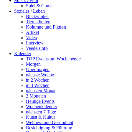
Musik / Film
Spiel & Game
Soziales / Leben
Blickwinkel
Tieren helfen
Kolumne und Fiktion
Artikel
Video
Interview
Veedelsinfo
Kalender
TOP Events am Wochenende
Morgen
Übermorgen
nächste Woche
in 2 Wochen
in 3 Wochen
nächsten Monat
2 Monaten
Heutige Events
Wochenkalender
nächsten 7 Tage
Kunst & Kultur
Wellness und Gesundheit
Besichtigung & Führung