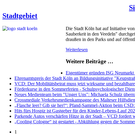
S
Stadtgebiet
Die Stadt Köln hat auf Initiative v
Sauberkeit in den Veedeln" durchgef
draußen in den Parks und auf öffent
Weiterlesen
Weitere Beiträge …
Eigentümer gründen ISG Neumarkt e
Ehrenamtspreis der Stadt Köln an Bildungsinitiative "Keupstraße
VCD: Der Mobilitätsbeirat muss jetzt wirksame und bezahlbar
Förderkurse in den Sommerferien - Schulpsychologischer Diens
Neues Medienteam beim "Unger Uns": Michaela Schulz überni
Crossmediale Verkehrsmedienkampagne des Malteser Hilfsdiens
„Flasche leer? Gib sie her!“: Pfand-Sammel-Aktion beim CSD: 
Hits fürs Hospiz ist Gastgeber für den Kinder-Lebens-Lauf 20
Parkende Autos verschärfen Hitze in der Stadt – VCD forder
„Cooling Cologne“ ist gestartet - Abkühlung gegen die Sommer
1