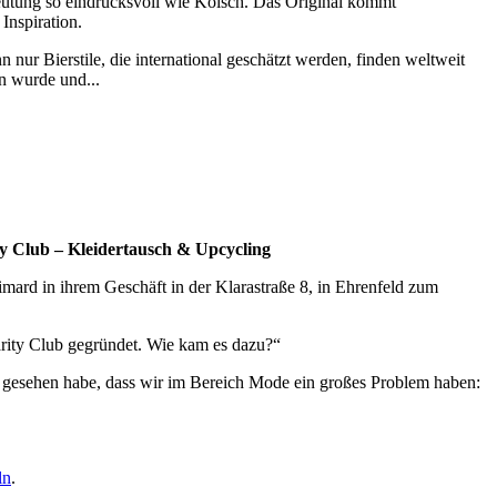
deutung so eindrucksvoll wie Kölsch. Das Original kommt
Inspiration.
 nur Bierstile, die international geschätzt werden, finden weltweit
n wurde und...
y Club – Kleidertausch & Upcycling
ard in ihrem Geschäft in der Klarastraße 8, in Ehrenfeld zum
arity Club gegründet. Wie kam es dazu?“
h gesehen habe, dass wir im Bereich Mode ein großes Problem haben:
ln
.