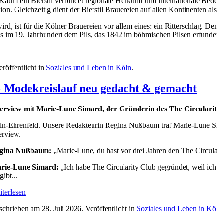
Kaum ein Bierstil verbindet regionale Herkunft und internationale Be
n. Gleichzeitig dient der Bierstil Brauereien auf allen Kontinenten als 
d, ist für die Kölner Brauereien vor allem eines: ein Ritterschlag. Denn
s im 19. Jahrhundert dem Pils, das 1842 im böhmischen Pilsen erfunde
eröffentlicht in
Soziales und Leben in Köln
.
 - Modekreislauf neu gedacht & gemacht
terview mit Marie-Lune Simard, der Gründerin des The Circularit
ln-Ehrenfeld. Unsere Redakteurin Regina Nußbaum traf Marie-Lune Sim
erview.
gina Nußbaum:
„Marie-Lune, du hast vor drei Jahren den The Circul
rie-Lune Simard:
„Ich habe The Circularity Club gegründet, weil ic
gibt...
terlesen
schrieben am
28. Juli 2026
. Veröffentlicht in
Soziales und Leben in Kö