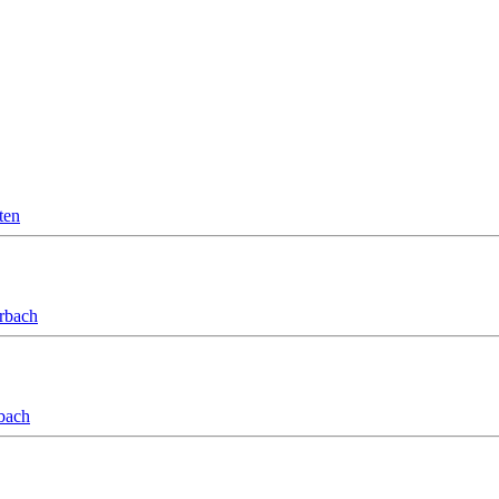
ten
orbach
bach