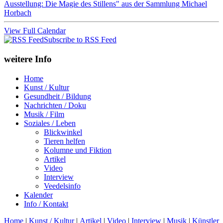
Ausstellung: Die Magie des Stillens" aus der Sammlung Michael
Horbach
View Full Calendar
Subscribe to RSS Feed
weitere Info
Home
Kunst / Kultur
Gesundheit / Bildung
Nachrichten / Doku
Musik / Film
Soziales / Leben
Blickwinkel
Tieren helfen
Kolumne und Fiktion
Artikel
Video
Interview
Veedelsinfo
Kalender
Info / Kontakt
Home
|
Kunst / Kultur
|
Artikel
|
Video
|
Interview
|
Musik
|
Künstler