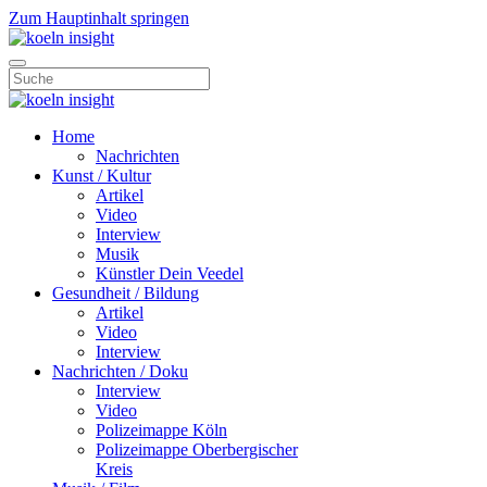
Zum Hauptinhalt springen
Home
Nachrichten
Kunst / Kultur
Artikel
Video
Interview
Musik
Künstler Dein Veedel
Gesundheit / Bildung
Artikel
Video
Interview
Nachrichten / Doku
Interview
Video
Polizeimappe Köln
Polizeimappe Oberbergischer
Kreis