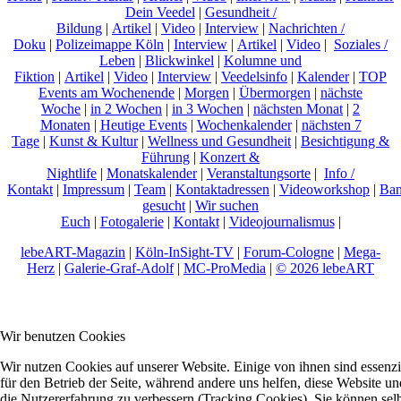
Dein Veedel
|
Gesundheit /
Bildung
|
Artikel
|
Video
|
Interview
|
Nachrichten /
Doku
|
Polizeimappe Köln
|
Interview
|
Artikel
|
Video
|
Soziales /
Leben
|
Blickwinkel
|
Kolumne und
Fiktion
|
Artikel
|
Video
|
Interview
|
Veedelsinfo
|
Kalender
|
TOP
Events am Wochenende
|
Morgen
|
Übermorgen
|
nächste
Woche
|
in 2 Wochen
|
in 3 Wochen
|
nächsten Monat
|
2
Monaten
|
Heutige Events
|
Wochenkalender
|
nächsten 7
Tage
|
Kunst & Kultur
|
Wellness und Gesundheit
|
Besichtigung &
Führung
|
Konzert &
Nightlife
|
Monatskalender
|
Veranstaltungsorte
|
Info /
Kontakt
|
Impressum
|
Team
|
Kontaktadressen
|
Videoworkshop
|
Ban
gesucht
|
Wir suchen
Euch
|
Fotogalerie
|
Kontakt
|
Videojournalismus
|
lebeART-Magazin
|
Köln-InSight-TV
|
Forum-Cologne
|
Mega-
Herz
|
Galerie-Graf-Adolf
|
MC-ProMedia
|
© 2026 lebeART
Wir benutzen Cookies
Wir nutzen Cookies auf unserer Website. Einige von ihnen sind essenzi
für den Betrieb der Seite, während andere uns helfen, diese Website un
die Nutzererfahrung zu verbessern (Tracking Cookies). Sie können sel