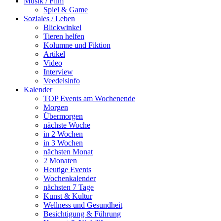
Musik / Film
Spiel & Game
Soziales / Leben
Blickwinkel
Tieren helfen
Kolumne und Fiktion
Artikel
Video
Interview
Veedelsinfo
Kalender
TOP Events am Wochenende
Morgen
Übermorgen
nächste Woche
in 2 Wochen
in 3 Wochen
nächsten Monat
2 Monaten
Heutige Events
Wochenkalender
nächsten 7 Tage
Kunst & Kultur
Wellness und Gesundheit
Besichtigung & Führung