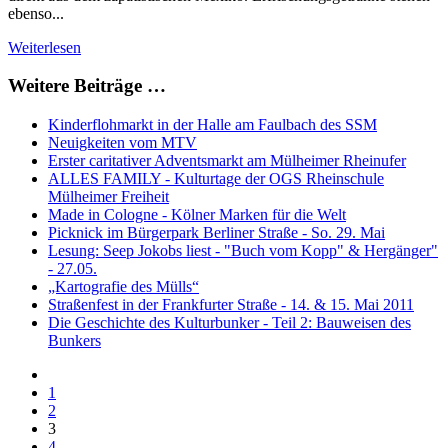
ebenso...
Weiterlesen
Weitere Beiträge …
Kinderflohmarkt in der Halle am Faulbach des SSM
Neuigkeiten vom MTV
Erster caritativer Adventsmarkt am Mülheimer Rheinufer
ALLES FAMILY - Kulturtage der OGS Rheinschule
Mülheimer Freiheit
Made in Cologne - Kölner Marken für die Welt
Picknick im Bürgerpark Berliner Straße - So. 29. Mai
Lesung: Seep Jokobs liest - "Buch vom Kopp" & Hergänger"
- 27.05.
„Kartografie des Mülls“
Straßenfest in der Frankfurter Straße - 14. & 15. Mai 2011
Die Geschichte des Kulturbunker - Teil 2: Bauweisen des
Bunkers
1
2
3
4