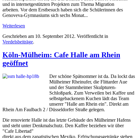
und in internet­gestützten Projekten zum Thema Migration
arbeiten. Vor dem Erstbesuch haben sich die Schülerinnen des
Genoveva-Gymnasiums sich sechs Monat...
Weiterlesen
Geschrieben am
10. September 2012
. Veröffentlicht in
Veedelsbeiträge
.
Köln-Mülheim: Cafe Halle am Rhein
geöffnet
Der schöne Spätsommer ist da. Da lockt das
Mülheimer Rheinufer, die Flittarder Aue
und der Stammheimer Skulpturen-
Schloßpark. Zum Verweilen bei Kaffee und
selbstgebackenem Kuchen lädt das Team
unserer "Halle am Rhein ein". Direkt am
Rhein Am Faulbach 2 / Düsseldorfer Straße gelegen.
Die renovierte Halle ist das letzte Gebäude des Mülheimer Hafens
und steht unter Denkmalschutz. Den Kaffee beziehen wir über
"Cafe Libertad"
direkt aus dem zapatistischen Mexiko. Erfrischungsgetränke stehen