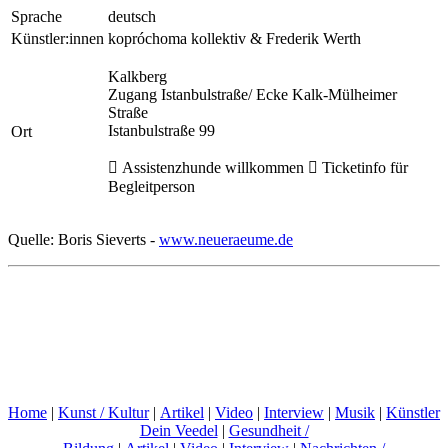
Sprache
deutsch
Künstler:innen
kopróchoma kollektiv & Frederik Werth
Kalkberg
Zugang Istanbulstraße/ Ecke Kalk-Mülheimer
Straße
Istanbulstraße 99
Ort
 Assistenzhunde willkommen  Ticketinfo für
Begleitperson
Quelle: Boris Sieverts -
www.neueraeume.de
Home
|
Kunst / Kultur
|
Artikel
|
Video
|
Interview
|
Musik
|
Künstler
Dein Veedel
|
Gesundheit /