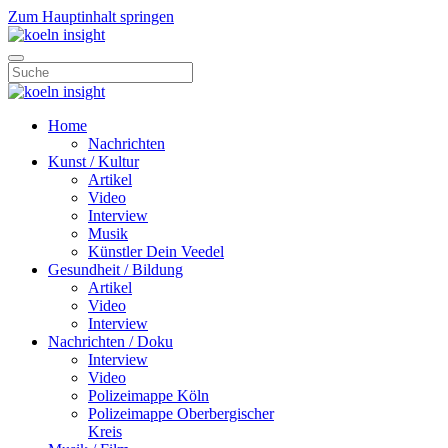
Zum Hauptinhalt springen
Home
Nachrichten
Kunst / Kultur
Artikel
Video
Interview
Musik
Künstler Dein Veedel
Gesundheit / Bildung
Artikel
Video
Interview
Nachrichten / Doku
Interview
Video
Polizeimappe Köln
Polizeimappe Oberbergischer
Kreis