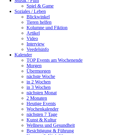
Musik / Film
Spiel & Game
Soziales / Leben
Blickwinkel
Tieren helfen
Kolumne und Fiktion
Artikel
Video
Interview
Veedelsinfo
Kalender
TOP Events am Wochenende
Morgen
Übermorgen
nächste Woche
in 2 Wochen
in 3 Wochen
nächsten Monat
2 Monaten
Heutige Events
Wochenkalender
nächsten 7 Tage
Kunst & Kultur
Wellness und Gesundheit
Besichtigung & Führung