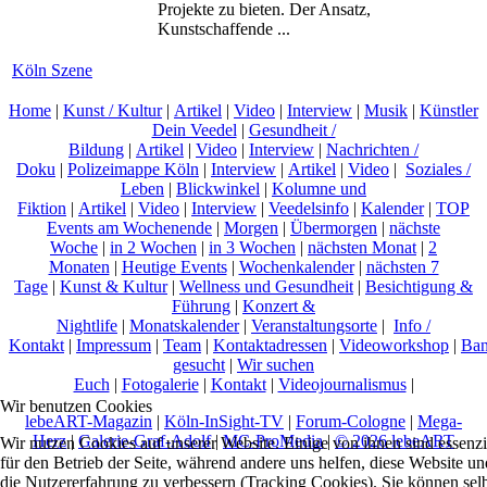
Projekte zu bieten. Der Ansatz,
Kunstschaffende ...
Köln Szene
Home
|
Kunst / Kultur
|
Artikel
|
Video
|
Interview
|
Musik
|
Künstler
Dein Veedel
|
Gesundheit /
Bildung
|
Artikel
|
Video
|
Interview
|
Nachrichten /
Doku
|
Polizeimappe Köln
|
Interview
|
Artikel
|
Video
|
Soziales /
Leben
|
Blickwinkel
|
Kolumne und
Fiktion
|
Artikel
|
Video
|
Interview
|
Veedelsinfo
|
Kalender
|
TOP
Events am Wochenende
|
Morgen
|
Übermorgen
|
nächste
Woche
|
in 2 Wochen
|
in 3 Wochen
|
nächsten Monat
|
2
Monaten
|
Heutige Events
|
Wochenkalender
|
nächsten 7
Tage
|
Kunst & Kultur
|
Wellness und Gesundheit
|
Besichtigung &
Führung
|
Konzert &
Nightlife
|
Monatskalender
|
Veranstaltungsorte
|
Info /
Kontakt
|
Impressum
|
Team
|
Kontaktadressen
|
Videoworkshop
|
Ban
gesucht
|
Wir suchen
Euch
|
Fotogalerie
|
Kontakt
|
Videojournalismus
|
Wir benutzen Cookies
lebeART-Magazin
|
Köln-InSight-TV
|
Forum-Cologne
|
Mega-
Herz
|
Galerie-Graf-Adolf
|
MC-ProMedia
|
© 2026 lebeART
Wir nutzen Cookies auf unserer Website. Einige von ihnen sind essenzi
für den Betrieb der Seite, während andere uns helfen, diese Website un
die Nutzererfahrung zu verbessern (Tracking Cookies). Sie können sel