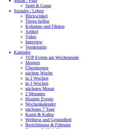
Musik / Film
Spiel & Game
Soziales / Leben
Blickwinkel
Tieren helfen
Kolumne und Fiktion
Artikel
Video
Interview
Veedelsinfo
Kalender
TOP Events am Wochenende
Morgen
Übermorgen
nächste Woche
in 2 Wochen
in 3 Wochen
nächsten Monat
2 Monaten
Heutige Events
Wochenkalender
nächsten 7 Tage
Kunst & Kultur
Wellness und Gesundheit
Besichtigung & Führung