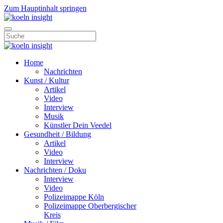
Zum Hauptinhalt springen
Home
Nachrichten
Kunst / Kultur
Artikel
Video
Interview
Musik
Künstler Dein Veedel
Gesundheit / Bildung
Artikel
Video
Interview
Nachrichten / Doku
Interview
Video
Polizeimappe Köln
Polizeimappe Oberbergischer
Kreis